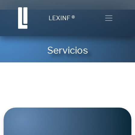
Toggle nav
LEXINF
®
Servicios