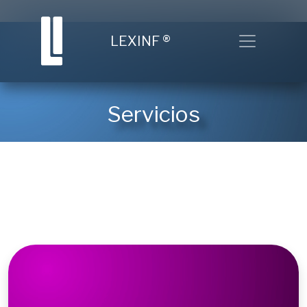
Toggle nav
LEXINF
®
Servicios