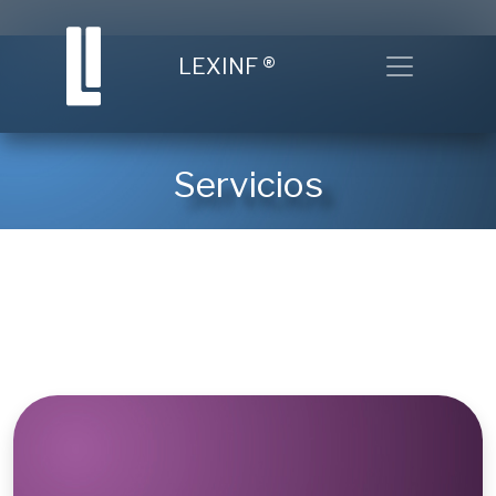
Toggle nav
LEXINF
®
Servicios