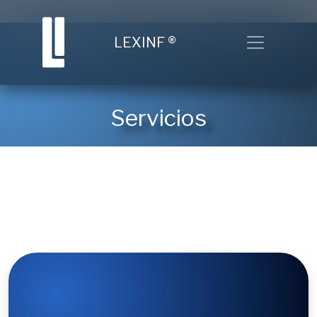
Toggle nav
LEXINF
®
Servicios