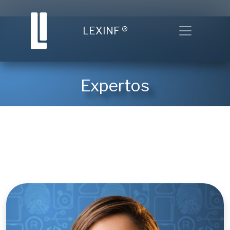
Toggle nav
LEXINF
®
Expertos